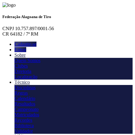
Federação Alagoana de Tiro
CNPJ 10.757.897/0001-56
CR 64182 / 7ª RM
Cadastre-se
Entrar
Sobre
Quem Somos
Clubes
Diretoria
Localização
Técnico
Disciplinas
Regras
Calendário
Resultados
Campeonato
Matriculados
Recordes
Biblioteca
Validador