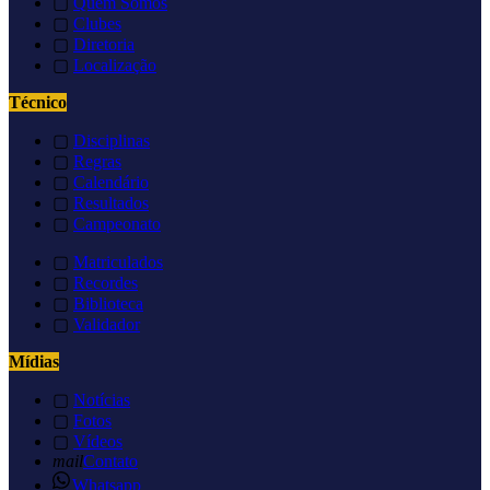
▢
Quem Somos
▢
Clubes
▢
Diretoria
▢
Localização
Técnico
▢
Disciplinas
▢
Regras
▢
Calendário
▢
Resultados
▢
Campeonato
▢
Matriculados
▢
Recordes
▢
Biblioteca
▢
Validador
Mídias
▢
Notícias
▢
Fotos
▢
Vídeos
mail
Contato
Whatsapp