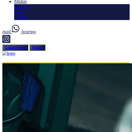
Mídias
Notícias
Fotos
Vídeos
mail
hearing
Cadastre-se
Entrar