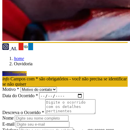
AL
home
Ouvidoria
print
Imprimir
info
Campos com * são obrigatórios - você não precisa se identificar
se não quiser
Motivo *
Data do Ocorrido *
Descreva o Ocorrido *
Nome
E-mail